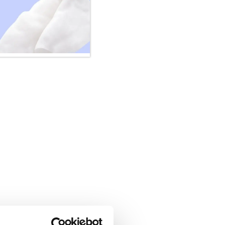
Wundschutzcreme
3,75
€