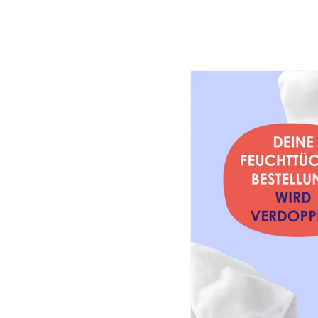
PAEDIPROT
Onlinesho
Panthenol