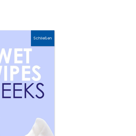
Hautpflege &
Sonnenschutz &
Gesichtscreme
Hautpflege Sets
Schließen
ers hautfreundlicher
d Babypflege weit verbreitet
it, wodurch die Hautbarriere
d. Zudem wirkt Panthenol
lbar. Durch seine
r Kinderhaut zu vermindern