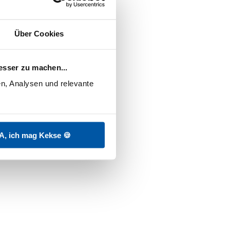
Über Cookies
esser zu machen...
n, Analysen und relevante 
Familiensonnencreme LSF 50+
Ökotest "sehr gut"
16,95
€
A, ich mag Kekse 🍪
Sonnenschutz Set Babys &