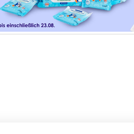
ANTHENOL
te
flege Set
Wind & Wettercreme
23,50
€
4,95
€