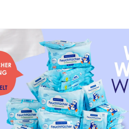
🚛 DHL-Lieferung: 1-3 Werktage
ECT
Sonnencreme &
Badezusatz &
p
Sonnenschutz
Reinigung
Panthenol, auch bekannt als Provitamin B5, ist ein besond
Inhaltsstoff pflanzlichen Ursprungs, der in der Kinder- un
ist. Es zieht tief in die Haut ein und bindet dort Feuchtigke
gestärkt und der natürliche Schutzmantel unterstützt wir
entzündungshemmend und beruhigt gereizte Haut unmitte
hautpflegenden Eigenschaften hilft es, die Sensibilität de
und ihre Regeneration zu fördern.