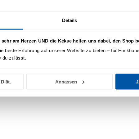
Details
s sehr am Herzen UND die Kekse helfen uns dabei, den Shop b
ie beste Erfahrung auf unserer Website zu bieten – für Funktione
rühlings Set
Bundle Pflegelotion + Intensiv
 du zulässt.
35,50
€
Pflegecreme
Ursprünglicher
Aktueller
8,25
€
7,50
€
Preis
Preis
 Diät.
Anpassen
J
war:
ist:
8,25 €
7,50 €.
undle Familiensonnencreme
Beste Sonnencreme-Bundle: