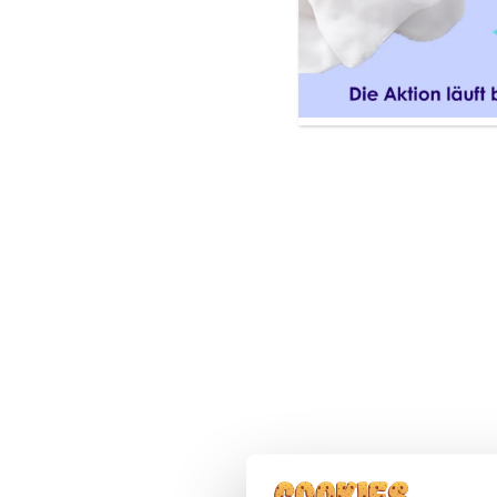
Internationale Bezeichnung:
P
Art:
Provitamin B5
Zugehörige Produk
Pflegelotion
P
3,75
€