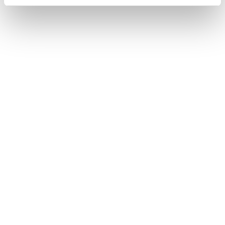
spürbar und ich bin immer wieder
begeistert, wie dort im Alltag
miteinander umgegangen wird.
Bleib auf dem Laufenden und
folge uns auf Instagram