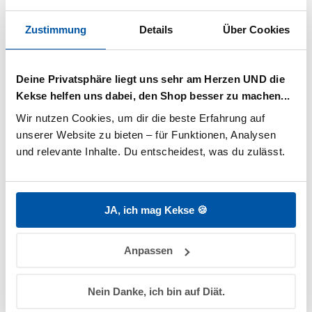
Zustimmung
Details
Über Cookies
Deine Privatsphäre liegt uns sehr am Herzen UND die
Kekse helfen uns dabei, den Shop besser zu machen...
Wir nutzen Cookies, um dir die beste Erfahrung auf 
Heike vom Heede
unserer Website zu bieten – für Funktionen, Analysen 
und relevante Inhalte. Du entscheidest, was du zulässt.
Familieninstitut Heike vom Heede
Was ich an PAEDIPROTECT so sehr
schätze, ist das wirkliche Interesse an
r
W
JA, ich mag Kekse 🍪
den Babys und ihren Eltern. Sie
entwickeln Produkte, die etwas
verändern wollen, und das ist
Anpassen
unglaublich wertvoll.
️
Dieses Interesse an den Menschen ist
ein
Nein Danke, ich bin auf Diät.
für mich auch in der Firmenphilosophie