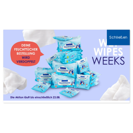
🚛 DHL-Lieferung: 1-3 Werktage
Schließen
PAEDIPROTECT – Hautpflege und
Sonnencreme für Babys & Kinder mit
sensibler Haut. Ohne reizende oder