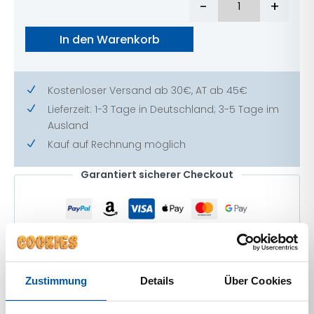
-
+
Gutschein Me
In den Warenkorb
Kostenloser Versand ab 30€, AT ab 45€
N
Lieferzeit: 1-3 Tage in Deutschland; 3-5 Tage im
N
Ausland
Kauf auf Rechnung möglich
N
Garantiert sicherer Checkout
PAEDIPROTECT Gutschein
Zustimmung
Details
Über Cookies
verschenken