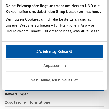
Ob zur Geburt, zum Geburtstag, zu Weihnachten oder
einfach mal so – unsere digitalen
PAEDIPROTECT
Deine Privatsphäre liegt uns sehr am Herzen UND die
Gutscheine
sind das perfekte Geschenk für jeden
Kekse helfen uns dabei, den Shop besser zu machen...
Anlass.
Wir nutzen Cookies, um dir die beste Erfahrung auf 
Machen Sie Ihren Lieben eine Freude!
unserer Website zu bieten – für Funktionen, Analysen 
Ein wichtiges Ereignis steht an und Sie wissen nicht, was
und relevante Inhalte. Du entscheidest, was du zulässt.
Sie verschenken sollen?
Ob zur Geburt, zum Geburtstag, zu Weihnachten oder
einfach mal so – unsere digitalen
PAEDIPROTECT
JA, ich mag Kekse 🍪
Gutscheine
sind das perfekte Geschenk für jeden
Anlass.
Anpassen
Erhältlich im Wert von 10€, 20€, 50€, 75€ und 100€.
Einlösbar in unserem Onlineshop.
Nein Danke, ich bin auf Diät.
Bewertungen
Zusätzliche Informationen