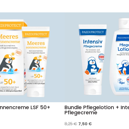
nnencreme LSF 50+
Bundle Pflegelotion + Int
Pflegecreme
Ursprünglicher
Aktueller
8,25
€
7,50
€