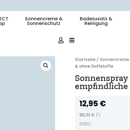
🚛 DHL-Lieferung: 1-3 Werktage
ECT
Sonnencreme &
Badezusatz &
op
Sonnenschutz
Reinigung
Startseite
/
Sonnencreme 
& ohne Duftstoffe
Sonnenspray 
empfindliche 
12,95
€
86,33
€
/
l
0,150
l