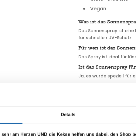
Vegan
Was ist das Sonnenspra
Das Sonnenspray ist eine
für schnellen UV-Schutz.
Für wen ist das Sonnen
Das Spray ist ideal für K
Ist das Sonnenspray für
Ja, es wurde speziell für 
Zieht das Sonnenspray 
Ja, die leichte Textur zieh
PAEDIPROTECT Sonnens
Schutz mit einfacher Anwe
Details
Formulierung lässt sich lei
Außerdem wird die Haut d
und trocknet nicht aus. S
s sehr am Herzen UND die Kekse helfen uns dabei, den Shop b