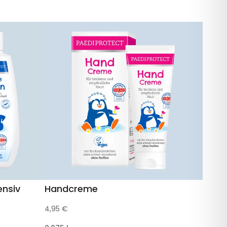
ensiv
Handcreme
4,95
€