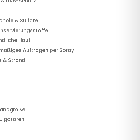
A & UVB-Schutz
ohole & Sulfate
nservierungsstoffe
ndliche Haut
hmäßiges Auftragen per Spray
s & Strand
 Nanogröße
ulgatoren