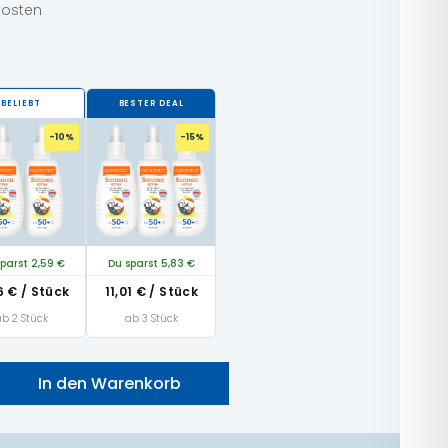
dkosten
BELIEBT
BESTER DEAL
-10%
-15%
parst 2,59 €
Du sparst 5,83 €
66
€
/ Stück
11,01
€
/ Stück
ab 2 Stück
ab 3 Stück
In den Warenkorb
nder LSF 50+ sensitiv & ohne Duftstoffe Menge