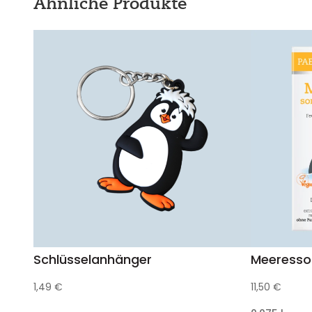
Ähnliche Produkte
Schlüsselanhänger
Meeresso
1,49
€
11,50
€