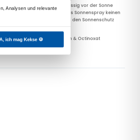
er UV-Filter mit LSF 50+ zuverlässig vor der Sonne
n, Analysen und relevante 
maligem Auftrag hinterlässt das Sonnenspray keinen
 geeignet, um im Laufe des Tages den Sonnenschutz
rei, ohne Octocrylen, Oxybenzon & Octinoxat
A, ich mag Kekse 🍪