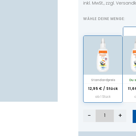
inkl. MwSt., zzgl. Versan
WÄHLE DEINE MENGE:
Standardpreis
Du s
12,95
€
/ Stück
11,
ab 1 Stück
-
+
Sonnenspray Ki