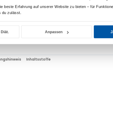
moderner, hautverträglich
ie beste Erfahrung auf unserer Website zu bieten – für Funktione
geschützt. Auch bei mehr
 du zulässt.
Film und ist somit super
aufrechtzuerhalten.
Natürlich vegan, parfümf
 Diät.
Anpassen
J
ngshinweis
Inhaltsstoffe