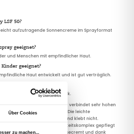
y LSF 50?
 leicht aufzutragende Sonnencreme im Sprayformat
spray geeignet?
inder und Menschen mit empfindlicher Haut.
 Kinder geeignet?
empfindliche Haut entwickelt und ist gut verträglich.
schnell ein?
t schnell ein und klebt nicht stark.
pray
ist ideal für unterwegs und verbindet sehr hohen
ndung für den ganzen Körper. Die leichte
Über Cookies
cht verteilen, zieht schnell ein und klebt nicht.
urch den innovativen Feuchtigkeitskomplex gepflegt
o sind die Kids in Windeseile eingecremt und dank
esser zu machen...