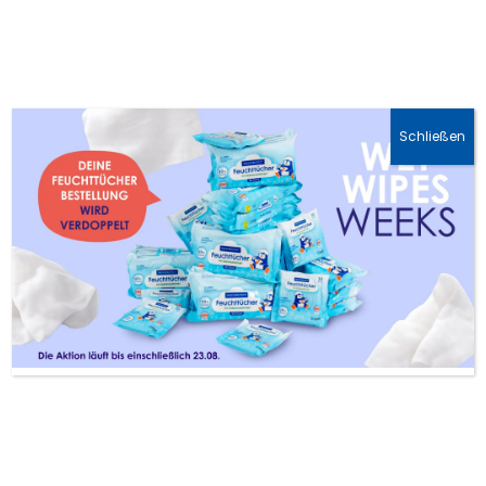
🚛 DHL-Lieferung: 1-3 Werktage
Schließen
Welches Shampoo hilft
wirklich bei trockener
Kopfhaut bei Kindern?
Ein spezielles Shampoo für Kinder bei
trockener Kopfhaut basiert auf milden,
pflanzlichen Tensiden (wie Coco-
Glucoside), verzichtet auf
austrocknende Stoffe wie SLS und
enthält feuchtigkeitsspendende sowie
rückfettende Inhaltsstoffe wie
Glycerin