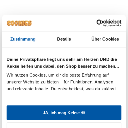
Entfernt Schmutz, ohne den natürlichen
Schutzfilm zu zerstören.
Intensive Feuchtigkeitsversorgung:
Wirkstoffe wie Glycerin und Carrageenan
binden Wasser direkt an der Kopfhaut.
Zustimmung
Details
Über Cookies
Aktive Beruhigung bei Juckreiz:
Bambus-
und
Grüntee-Extrakt
lindern Reizungen und
Rötungen.
Deine Privatsphäre liegt uns sehr am Herzen UND die
Rückfettung & Barrierestärkung:
PCA
Kekse helfen uns dabei, den Shop besser zu machen...
Glyceryl Oleate gleicht den Fettverlust aus
Wir nutzen Cookies, um dir die beste Erfahrung auf 
und macht die Haut widerstandsfähiger.
unserer Website zu bieten – für Funktionen, Analysen 
Langfristiger Schutz vor Austrocknung:
und relevante Inhalte. Du entscheidest, was du zulässt.
Antioxidantien und ein stabilisierter pH-Wert
schützen vor erneuter Trockenheit.
So wendet man Shampoo bei
JA, ich mag Kekse 🍪
trockener Kopfhaut richtig an