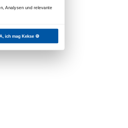
n, Analysen und relevante 
ären Varianten verbleiben die Filter
A, ich mag Kekse 🍪
müssen, um wirksam zu sein.
, dass UV-Strahlen von der
e Schutzwirkung verstanden.
euen UV-Strahlen, bevor diese in die