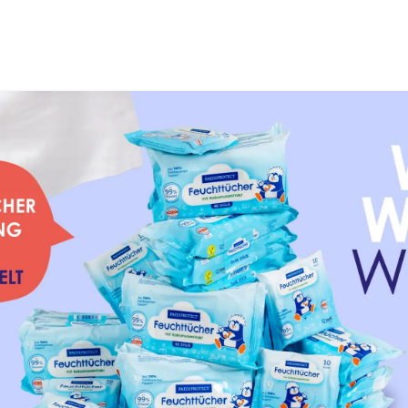
🚛 DHL-Lieferung: 1-3 Werktage
ECT
Sonnencreme &
Badezusatz &
p
Sonnenschutz
Reinigung
 UV-Filter?
nders hautschonend. Sie unterscheiden sich grundlegend
er Haut. Der Schutz beginnt sofort.