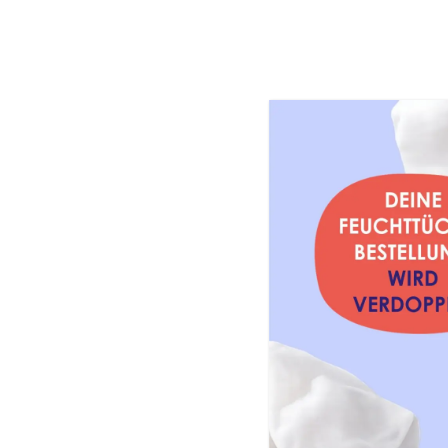
PAEDIPROT
Onlinesho
Was sind mineralische
Mineralische UV-Filter gelten als beso
Wirkweise und in ihrem Verhalten auf d