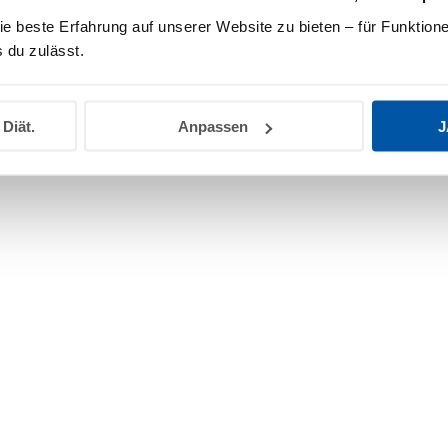
e UV-Filter auf der Hautoberfläche?
ie beste Erfahrung auf unserer Website zu bieten – für Funktione
 du zulässt.
 Eindringen in die Haut. Besonders bei nicht-nanopartikul
 Diät.
Anpassen
J
iltern, die erst in die oberen Hautschichten einziehen 
iße Film?
 Lichtreflexion an den mineralischen Partikeln. Er zeigt
er Effekt häufig als Hinweis auf eine rein physikalisch
 UV-Filter die Haut vor Sonne?
tzschild auf der Hautoberfläche. Sie reflektieren und str