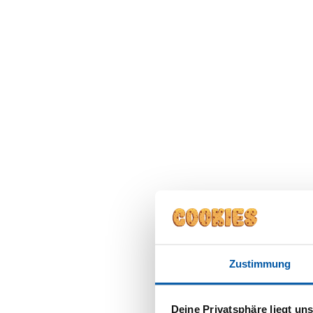
Inhaltsverzeichnis
Warum bleiben mineralische UV-Filt
Welche Rolle spielt der weiße Film?
Wie schützen mineralische UV-Filter
Was bedeutet Nano bei mineralische
Mineralische Sonnencreme für Baby
Mineralische Sonnencreme ohne Tita
Mineralische Sonnencreme bei Ros
Was sind die Nachteile von mineral
Übersicht: Wirkweise mineralischer U
Fazit: Wie wirken mineralische UV-Fil
Zustimmung
Häufig gestellte Fragen (FAQ)
Deine Privatsphäre liegt un