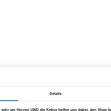
er auf der Hautoberfläche?
 die Haut vor Sonne?
n UV-Filtern?
s
ndioxid – warum nur Zinkoxid?
acea
ischer Sonnencreme?
V-Filter
ter?
Details
s sehr am Herzen UND die Kekse helfen uns dabei, den Shop b