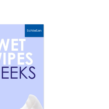
Hautpflege &
Sonnenschutz &
Gesichtscreme
Hautpflege Sets
Schließen
 von chemischen Filtern in ihrer