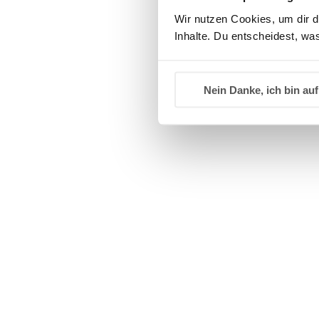
Warum bleiben mineralisch
Wir nutzen Cookies, um dir d
Inhalte. Du entscheidest, was
Die Partikelgröße verhindert ein tiefes
vollständig auf der Hautoberfläche.
Nein Danke, ich bin auf
Das unterscheidet sie von chemischen F
Welche Rolle spielt der we
Der sichtbare weiße Film entsteht durch
Hautoberfläche weggeleitet werden.
Gerade bei Babys und Kindern wird dies
Wie schützen mineralische
Mineralische Filter wirken wie ein Schu