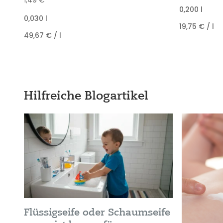
0,200
l
0,030
l
19,75
€
/
l
49,67
€
/
l
Hilfreiche Blogartikel
Flüssigseife oder Schaumseife