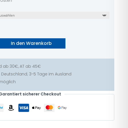
dkosten
In den Warenkorb
Baby sensitiv – 99% Wasser & ohne Parfüm Menge
d ab 30€, AT ab 45€
 in Deutschland; 3-5 Tage im Ausland
 möglich
Garantiert sicherer Checkout