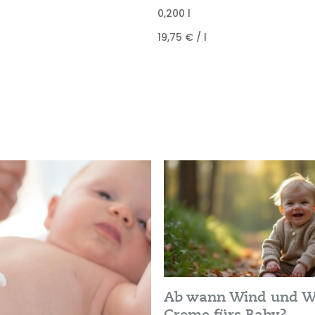
0,200
l
19,75
€
/
l
Ab wann Wind und W
Creme fürs Baby?