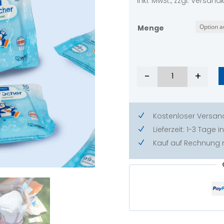
inkl. MwSt., zzgl. Versan
Menge
-
+
Feuchttücher 
Kostenloser Versan
N
Lieferzeit: 1-3 Tage
N
Kauf auf Rechnung
N