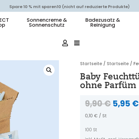
📦 Kostenfreier Versand DE ab 30 €, AT ab 45 €
ECT
Sonnencreme &
Badezusatz &
op
Sonnenschutz
Reinigung
Startseite
/
Startseite
/ Fe
Baby Feuchttü
ohne Parfüm
Urspr
9,90
€
5,95
€
Preis
war:
0,10
€
/
St
9,90 €
100
St