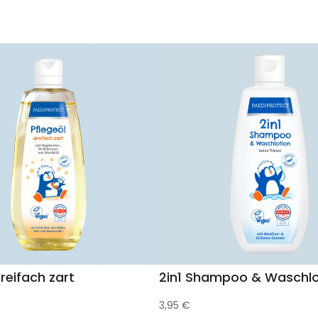
reifach zart
2in1 Shampoo & Waschlo
3,95
€