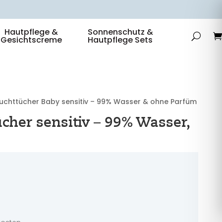
Hautpflege &
Sonnenschutz &
Gesichtscreme
Hautpflege Sets
uchttücher Baby sensitiv – 99% Wasser & ohne Parfüm
cher sensitiv – 99% Wasser,
ünglicher
Aktueller
Preis
ist:
5,95 €.