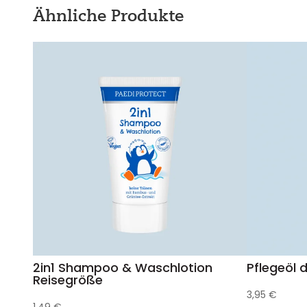
Ähnliche Produkte
2in1 Shampoo & Waschlotion
Pflegeöl d
Reisegröße
3,95
€
1,49
€