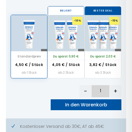
BELIEBT
BESTER DEAL
-10%
-15%
Standardpreis
Du sparst 0,90 €
Du sparst 2,03 €
4,50
€
/ Stück
4,05
€
/ Stück
3,82
€
/ Stück
ab 1 Stück
ab 2 Stück
ab 3 Stück
-
+
Intensiv Pfleg
In den Warenkorb
Kostenloser Versand ab 30€, AT ab 45€
N