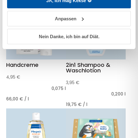
JA, ich mag Kekse 🍪
Anpassen
Nein Danke, ich bin auf Diät.
Handcreme
2in1 Shampoo &
Waschlotion
4,95
€
3,95
€
0,075
l
0,200
l
66,00
€
/
l
19,75
€
/
l