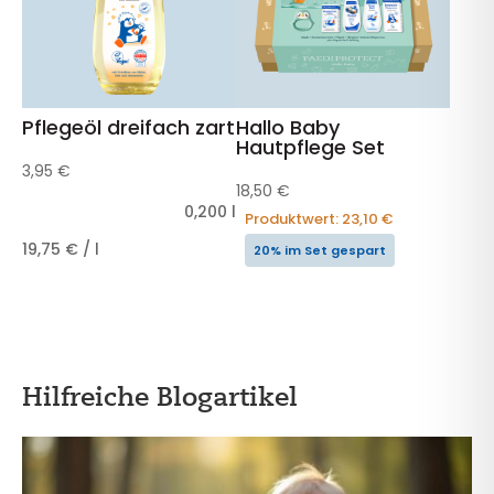
Pflegeöl dreifach zart
Hallo Baby
Hautpflege Set
3,95
€
18,50
€
0,200
l
Produktwert:
23,10
€
19,75
€
/
l
20% im Set gespart
Hilfreiche Blogartikel