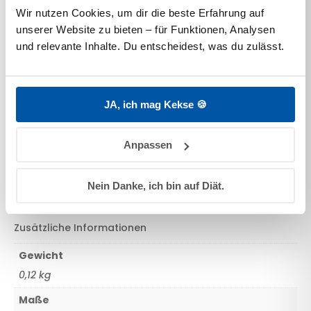
Wir nutzen Cookies, um dir die beste Erfahrung auf 
Unser Sommer-Pauli ist immer bereit für einen Tag am
unserer Website zu bieten – für Funktionen, Analysen 
Strand, am See oder im Park. Ein kuscheliger Freund für
und relevante Inhalte. Du entscheidest, was du zulässt.
alle!
Das süße Kuscheltier im Pinguindesign ist flauschig
weich und passt in alle Kinderarme.
JA, ich mag Kekse 🍪
Zusätzliche Informationen
Anpassen
Bewertungen
Zusätzliche Informationen
Nein Danke, ich bin auf Diät.
Zusätzliche Informationen
Gewicht
0,12 kg
Maße