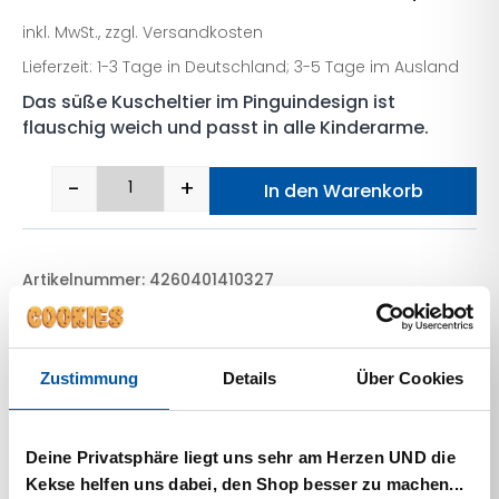
inkl. MwSt., zzgl. Versandkosten
Lieferzeit: 1-3 Tage in Deutschland; 3-5 Tage im Ausland
Das süße Kuscheltier im Pinguindesign ist
flauschig weich und passt in alle Kinderarme.
-
+
In den Warenkorb
Pauli Gelb Menge
Artikelnummer: 4260401410327
Kategorien:
Pauli & Zubehör
,
Pauli's Black Week
Garantiert sicherer Checkout
Zustimmung
Details
Über Cookies
Deine Privatsphäre liegt uns sehr am Herzen UND die
Kekse helfen uns dabei, den Shop besser zu machen...