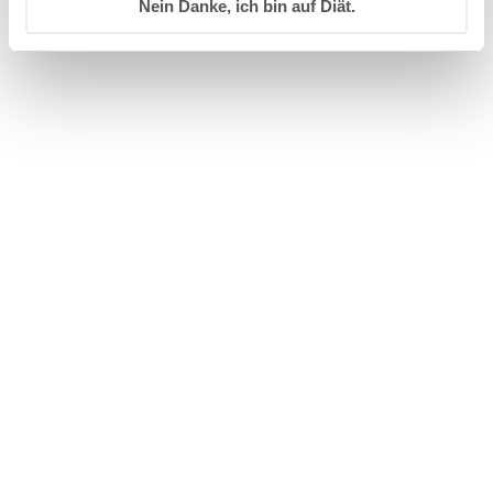
Nein Danke, ich bin auf Diät.
Hallo Baby Hautpflege Set
Sonnenschutz Set Babys &
18,50
€
Kinder - Familien Set
Sonne
44,50
€
Zurück zum Glossar
Info
Vertrag widerrufen