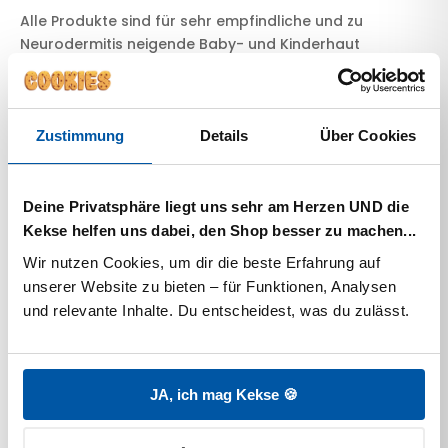
Alle Produkte sind für sehr empfindliche und zu
Neurodermitis neigende Baby- und Kinderhaut
geeignet, vegan, ohne Mikroplastikpartikel und immer
parfümfrei.
Zustimmung
Details
Über Cookies
Bewertungen
Deine Privatsphäre liegt uns sehr am Herzen UND die
Zusätzliche Informationen
Kekse helfen uns dabei, den Shop besser zu machen...
Anwendungshinweis
Wir nutzen Cookies, um dir die beste Erfahrung auf 
Inhaltsstoffe
unserer Website zu bieten – für Funktionen, Analysen 
und relevante Inhalte. Du entscheidest, was du zulässt.
Bewertungen
JA, ich mag Kekse 🍪