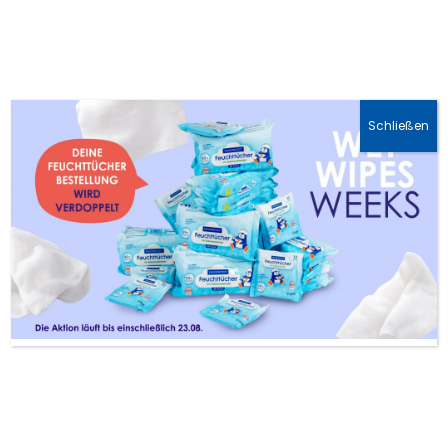
🚛 DHL-Lieferung: 1-3 Werktage
Schließen
Anzieh-Rechner fürs
Baby