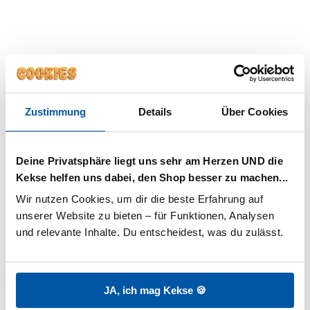
Wind-Chill: was 15 °C mit
Brise wirklich bedeuten
Wind ist der unterschätzte Faktor. Aus 15
°C werden gefühlt 8 °C, sobald eine steife
Zustimmung
Details
Über Cookies
Brise weht. Drei Schichten halten
zuverlässig: ein Wärmespeicher direkt am
Körper (Body oder Thermo-Unterhemd),
Deine Privatsphäre liegt uns sehr am Herzen UND die
eine isolierende Mittelschicht (Pulli oder
Kekse helfen uns dabei, den Shop besser zu machen...
Fleece) und eine winddichte
Wir nutzen Cookies, um dir die beste Erfahrung auf 
Außenschicht. Klassisches Beispiel: Body
unserer Website zu bieten – für Funktionen, Analysen 
+ Strickpulli + winddichte
und relevante Inhalte. Du entscheidest, was du zulässt.
Übergangsjacke. Eine dünne Mütze über
die Ohren gehört bei Wind ab 10 °C dazu.
Im Kinderwagen schützt eine Regen- oder
JA, ich mag Kekse 🍪
Windhülle vor Zugluft. Wangen und Lippen