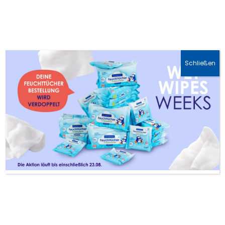
🚛 DHL-Lieferung: 1-3 Werktage
Schließen
Braucht man im
Spätsommer und Herbst
wirklich noch
Sonnenschutz?
Ja, unbedingt! Die UV-Strahlung,
besonders die hautalternden UVA-
Strahlen, ist unabhängig von der
Temperatur ganzjährig aktiv – auch an
kühlen, bewölkten Tagen.