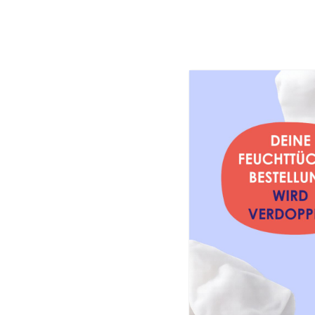
PAEDIPROT
Onlinesho
Checkout Express (Dev