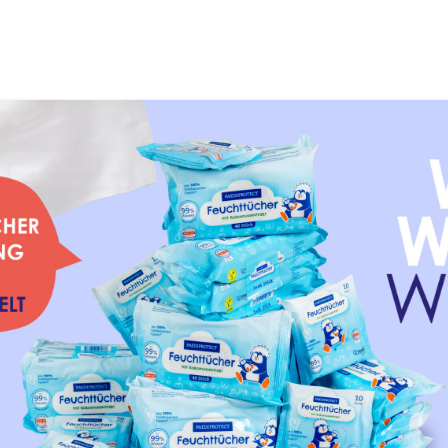
📦 Kostenfreier Versand DE ab 30 €, AT ab 45 €
ECT
Sonnencreme &
Badezusatz &
p
Sonnenschutz
Reinigung
)