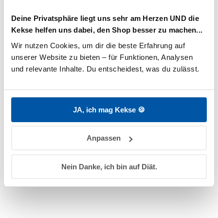
und widerstandsfähig zu bleiben.
Deine Privatsphäre liegt uns sehr am Herzen UND die
Kekse helfen uns dabei, den Shop besser zu machen...
Internationale Bezeichnung:
SQUALANE
Wir nutzen Cookies, um dir die beste Erfahrung auf 
Art:
pflegendes Öl
unserer Website zu bieten – für Funktionen, Analysen 
und relevante Inhalte. Du entscheidest, was du zulässt.
Zugehörige Produkte
JA, ich mag Kekse 🍪
Anpassen
Nein Danke, ich bin auf Diät.
Handcreme
Sonnenstick LSF 50
4,95
€
3,95
€