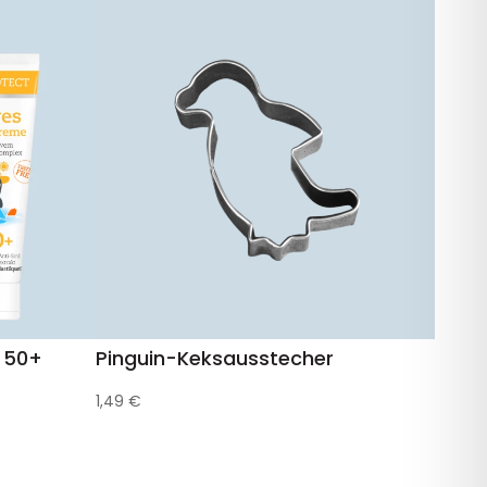
 50+
Pinguin-Keksausstecher
1,49
€