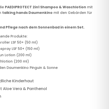
die
PAEDIPROTECT 2in1 Shampoo & Waschlotion
mit
in
talking hands Daumenkino
mit den Gebärden für
und Pflege nach dem Sonnenbad in einem Set.
gende Produkte:
oller LSF 50+ (50 ml)
spray LSF 50+ (150 ml)
un Lotion (200 ml)
hlotion (200 ml)
den Daumenkino Pinguin & Sonne
dliche Kinderhaut
it Aloe Vera & Panthenol
n