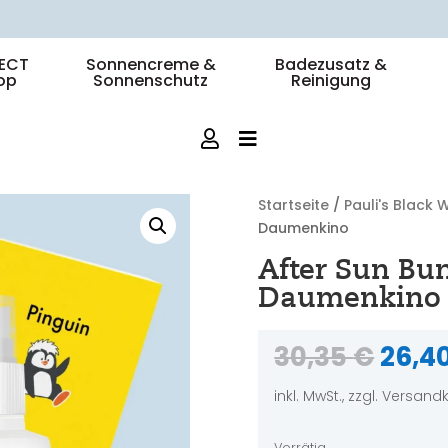
🚛 DHL-Lieferung: 1-3 Werktage
ECT
Sonnencreme &
Badezusatz &
op
Sonnenschutz
Reinigung
Startseite
/
Pauli's Black 
Daumenkino
After Sun Bun
Daumenkino
Ursp
30,35
€
26,4
Preis
war:
inkl. MwSt., zzgl. Versan
30,3
Vorrätig