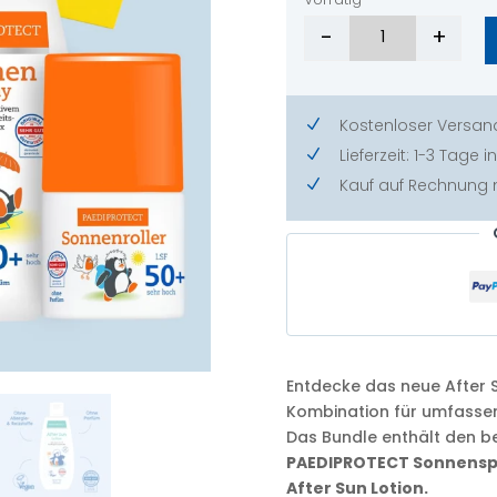
-
+
After Sun Bun
Kostenloser Versan
N
Lieferzeit: 1-3 Tage
N
Kauf auf Rechnung
N
Entdecke das neue After S
Kombination für umfasse
Das Bundle enthält den b
PAEDIPROTECT Sonnenspr
After Sun Lotion.