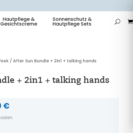
Hautpflege &
Sonnenschutz &
Gesichtscreme
Hautpflege Sets
Week
/ After Sun Bundle + 2in1 + talking hands
dle + 2in1 + talking hands
rünglicher
Aktueller
0
€
Preis
ist:
dkosten
5 €
26,40 €.