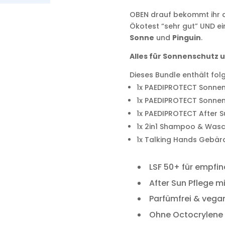
OBEN drauf bekommt ihr 
Ökotest “sehr gut” UND e
Sonne
und
Pinguin
.
Alles für Sonnenschutz 
Dieses Bundle enthält fol
1x PAEDIPROTECT Sonnenr
1x PAEDIPROTECT Sonnen
1x PAEDIPROTECT After S
1x 2in1 Shampoo & Wasc
1x Talking Hands Gebär
LSF 50+ für empfin
After Sun Pflege m
Parfümfrei & vega
Ohne Octocrylene