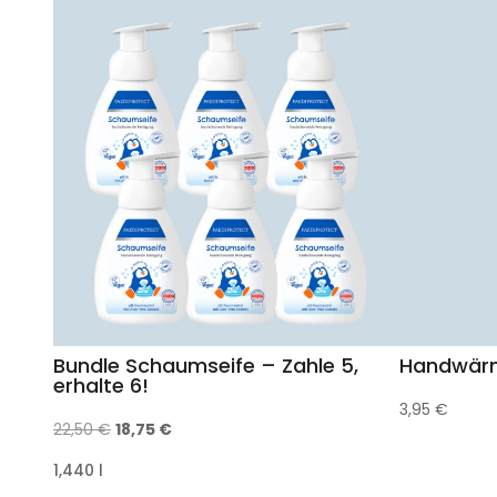
Bundle Schaumseife – Zahle 5,
Handwär
erhalte 6!
3,95
€
Ursprünglicher
Aktueller
22,50
€
18,75
€
Preis
Preis
1,440
l
war:
ist: