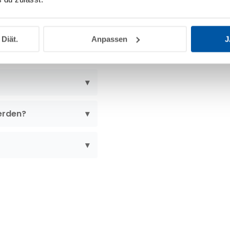
 Diät.
Anpassen
J
erhaut geeignet?
erden?