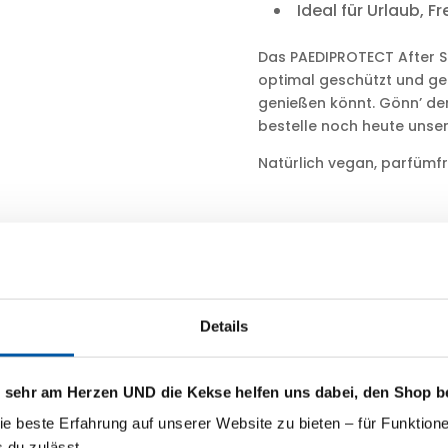
Ideal für Urlaub, F
Das PAEDIPROTECT After S
optimal geschützt und gepf
genießen könnt. Gönn’ der 
bestelle noch heute unser
Natürlich vegan, parfümf
ngshinweis
Inhaltsstoffe
Details
s sehr am Herzen UND die Kekse helfen uns dabei, den Shop b
ie beste Erfahrung auf unserer Website zu bieten – für Funktione
 du zulässt.