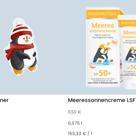
mer
Meeressonnencreme LSF
11,50
€
0,075
l
153,33
€
/
l