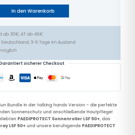
In den Warenkorb
dle + 2in1 + talking hands Daumenkino Menge
d ab 30€, AT ab 45€
 in Deutschland; 3-5 Tage im Ausland
 möglich
Garantiert sicherer Checkout
un Bundle in der talking hands Version – die perfekte
nden Sonnenschutz und anschließende Hautpflege!
eliebten
PAEDIPROTECT Sonnenroller LSF 50+
, das
ay LSF 50+
und unsere beruhigende
PAEDIPROTECT