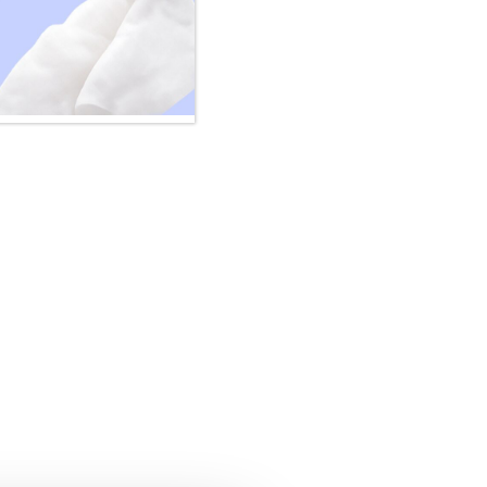
Gesundheit von Kindern sorgen, eine
 oder weitere exklusive Vorteile. Wir
mm doch gerne mit uns ins Gespräch.
um
PAEDIPROTECT
rtal