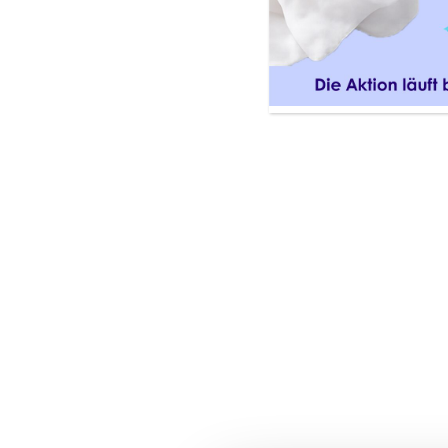

Professionals
Anmelden
Anmeldung
Unser PAEDIPROTECT Professionals-Porta
Anlaufstelle für Informationen rund u
Werde Teil unserer Community und erha
freuen uns darauf, dich im Portal begr
Sie sind schon Teil der
PAEDI
Professionals Community?
H
Anmeldung.