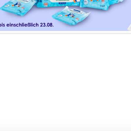
l bietet allen, die sich beruflich um das Wohl und die 
m das Thema Hautpflege, sowie zu unseren Produkten.
lte auf Wunsch Infomaterial, kostenfreie Proben-Pakete
üßen zu dürfen. Solltest du weitere Anliegen haben, ko
PROTECT
Registrierung z
ier geht’s zur
Professionals-Po