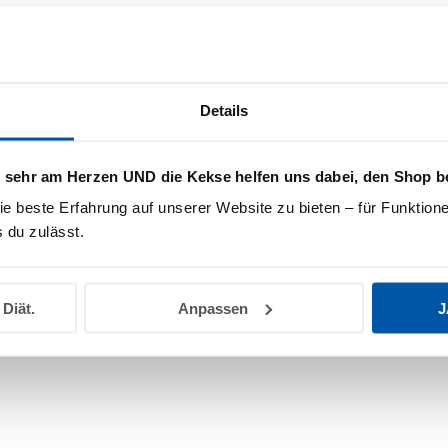
anzeigen
Details
Nachweis hochlad
s sehr am Herzen UND die Kekse helfen uns dabei, den Shop b
ie beste Erfahrung auf unserer Website zu bieten – für Funktione
 du zulässt.
 Diät.
Anpassen
J