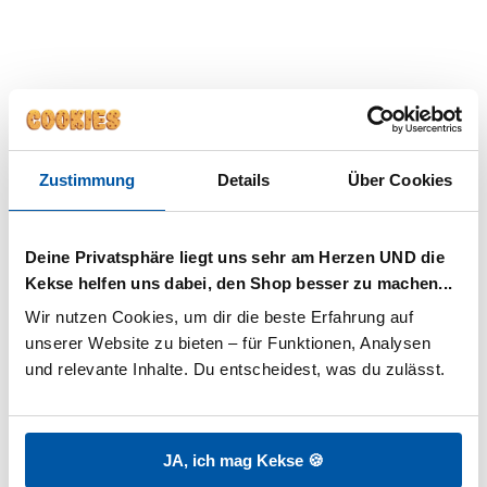
fertig!
V
iel Spaß
!
Seht euch das Video an und
vergesst
nicht
, euch nach dem Basteln die Hände
zu waschen!
Unsere
PAEDIPROTECT
Schaumseife
reinigt schonend und pflegt
mit Aloe Vera und
Glycerin
. Mit dem zarten
Zustimmung
Details
Über Cookies
Schaum macht Händewaschen sogar den
Kleinen Spaß!
Deine Privatsphäre liegt uns sehr am Herzen UND die
Kekse helfen uns dabei, den Shop besser zu machen...
Wir nutzen Cookies, um dir die beste Erfahrung auf 
unserer Website zu bieten – für Funktionen, Analysen 
und relevante Inhalte. Du entscheidest, was du zulässt.
JA, ich mag Kekse 🍪