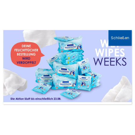
🚛 DHL-Lieferung: 1-3 Werktage
Schließen
DIY Knete für die
ganze Familie
Feb. 12, 2021
|
Blog
|
1 comment