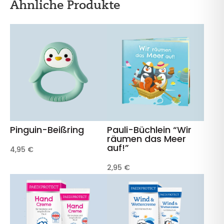
Ähnliche Produkte
Pinguin-Beißring
Pauli-Büchlein “Wir
räumen das Meer
auf!”
4,95
€
2,95
€