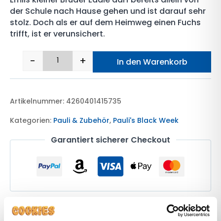
der Schule nach Hause gehen und ist darauf sehr
stolz. Doch als er auf dem Heimweg einen Fuchs
trifft, ist er verunsichert.
-
+
In den Warenkorb
Pauli-Büchlein "Eddie sagt Nein" Menge
Artikelnummer: 4260401415735
Kategorien:
Pauli & Zubehör
,
Pauli's Black Week
Garantiert sicherer Checkout
Emils kleiner Bruder Eddie darf bereits allein von der