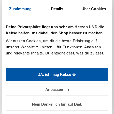
Schule nach Hause gehen und ist darauf sehr stolz.
Doch als er auf dem Heimweg einen Fuchs trifft, ist er
Zustimmung
Details
Über Cookies
verunsichert.
Inhaltsbeschreibung:
Deine Privatsphäre liegt uns sehr am Herzen UND die
In „Eddie sagt NEIN! Ich gehe nicht mit dir mit“ erlebt
Kekse helfen uns dabei, den Shop besser zu machen...
Paulis kleinster Freund Eddie einen Moment der
Wir nutzen Cookies, um dir die beste Erfahrung auf 
Unsicherheit, als er auf dem Weg von der Schule nach
unserer Website zu bieten – für Funktionen, Analysen 
Hause einem Fremden begegnet. Pauli, Pauline, Emil und
und relevante Inhalte. Du entscheidest, was du zulässt.
Vivi trösten ihren kleinen Freund.
Das Büchlein eignet sich sehr gut zum Vermitteln einer
wichtigen Botschaft beim Vorlesen, Lesenlernen oder
JA, ich mag Kekse 🍪
als kurze Gute-Nacht-Geschichte.
Inkl. Minirätsel-Spaß
Anpassen
Klimabewusst gedruckt auf PEFC zertifiziertem Papier
aus nachhaltig bewirtschafteten Wäldern und
Nein Danke, ich bin auf Diät.
kontrollierten Quellen