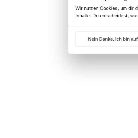
Der sensible Windelbereich: Vor
Wir nutzen Cookies, um dir d
Der Windelber
Inhalte. Du entscheidest, was
führen hier s
Körperpflege 
Waschlappen 
Nein Danke, ich bin auf
Zur Vorbeugun
legt einen at
Rötungen beru
PAEDIPROTECT Feuchttücher
trocknen zu l
Haare und Kopfhaut sanft pfleg
Babys brauchen keine tägliche Haarwä
Einmal pro Woche genügt, und oft reich
sollte es besonders mild sein.
Das
PAEDIPROTECT Shampoo & Wasc
Tränenbrennen auskommt und sanft sc