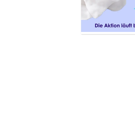
Wie pflegt man Babyhaut richtig? Di
Häufig gestellte Fragen (FAQ) zur Kö
Fazit: Einfache Routinen für gesund
Wie pflegt man Babyhaut r
Eine milde Routine mit wenigen, hochwe
Inhaltsstoffe verzichten.
Die Besonderheiten der Babyha
Babyhaut ist noch nicht vollständig ausg
Schadstoffe, Keime oder mechanische R
Körperpflege fürs Baby bedeutet, auss
Tenside auskommen.
Ein Beispiel: Die
PAEDIPROTECT Wind &
klebrigen Film zu hinterlassen. Damit 