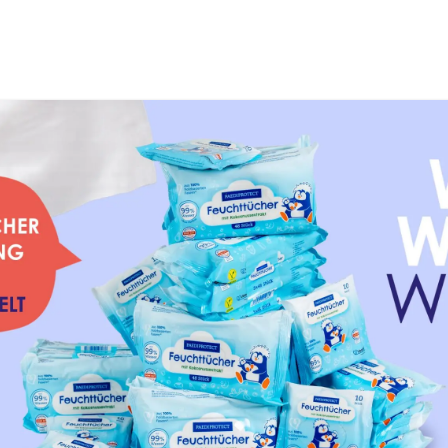
🚛 DHL-Lieferung: 1-3 Werktage
ECT
Sonnencreme &
Badezusatz &
p
Sonnenschutz
Reinigung
: Die richtige Routine für gesun
iert auf sanften, duftstofffreien Produkten, maßvolle
h und Hautbarriere durch feuchtigkeitsspendende Pfl
lege, die Schutz bietet, Feuchtigkeit spendet und Reiz