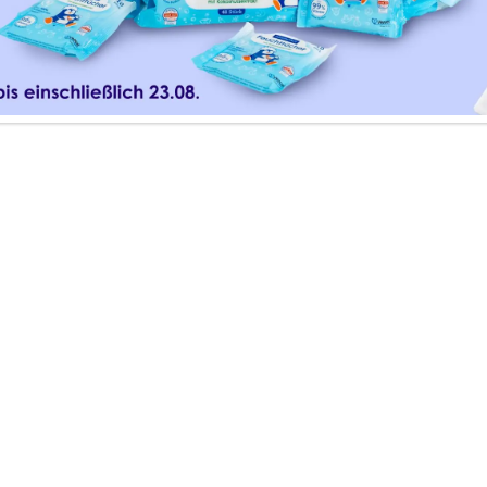
e Grundlagen im Überblick
rperpflege für Babys
e Babyhaut
ichtig? Die Grundlagen im Überblick
rtigen Produkten, die die natürliche Hautbarriere stär
ut verstehen
ereift und verliert schneller Feuchtigkeit. Gleichzeitig i
eize. Daher darf die Pflege weder austrocknen noch die
chließlich milde Produkte zu verwenden, die ohne Dufts
 Wetter Creme
schützt mit Mandelöl und Sheabutter vo
bleibt die Haut auch bei Spaziergängen im Winter gesch