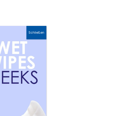
Hautpflege &
Sonnenschutz &
Gesichtscreme
Hautpflege Sets
Schließen
de, zarte Haut
m Baden (2-3x/Woche) und
ege.
ungen vermeidet.