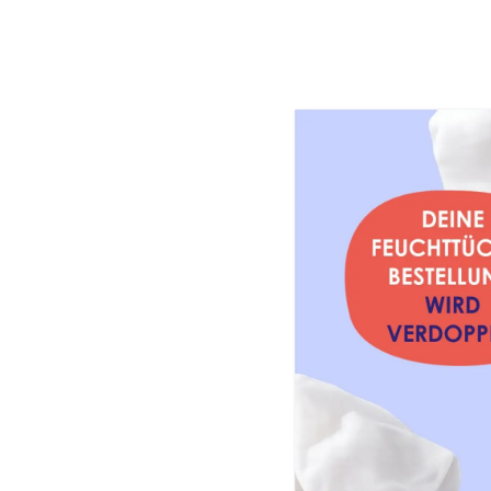
PAEDIPROT
Onlinesho
Körperpflege für Babys
Die ideale Körperpflege für Babys bas
konsequentem Schutz von Windelbereic
Babys brauchen eine spezielle Körperpf
Inhaltsverzeichnis