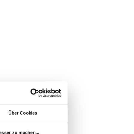
utrales Produkt, das sanft reinigt,
oe Vera beruhigt und spendet
wichtig ist. Tipp: Die
gen, und die Badezeit nicht länger
tige
oder einem
d.
 mit
ezielten
Über Cookies
t sie eine
PAEDIPROTECT Pflegelotion
esser zu machen...