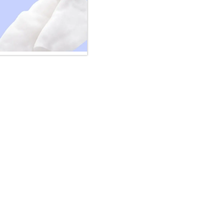
ken und auf Duftstoffe und aggressive
st die Hautbarriere anfälliger für
 Haut überfordern. Die richtige
toffe, Parabene oder aggressive
r Kälte und Wind, ohne einen
meidig.