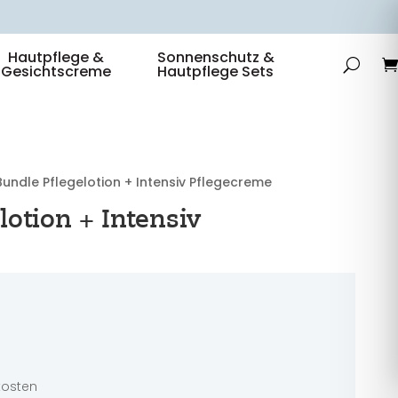
Hautpflege &
Sonnenschutz &
Gesichtscreme
Hautpflege Sets
Bundle Pflegelotion + Intensiv Pflegecreme
lotion + Intensiv
ünglicher
Aktueller
Preis
ist:
7,50 €.
dkosten