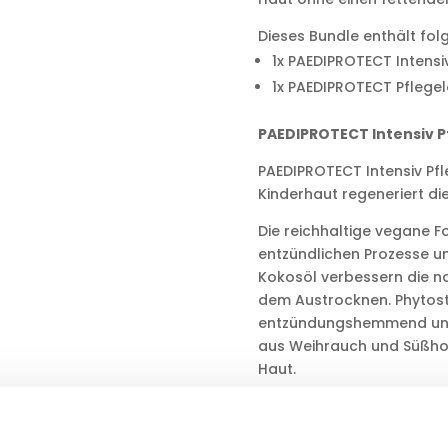
Dieses Bundle enthält fol
1x PAEDIPROTECT Intens
1x PAEDIPROTECT Pflegel
PAEDIPROTECT Intensiv 
PAEDIPROTECT Intensiv P
Kinderhaut regeneriert di
Die reichhaltige vegane Fo
entzündlichen Prozesse un
Kokosöl verbessern die na
dem Austrocknen. Phytost
entzündungshemmend und s
aus Weihrauch und Süßhol
Haut.
PAEDIPROTECT Pflegelot
Die Pflegelotion spendet 