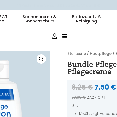
🚛 DHL-Lieferung: 1-3 Werktage
ECT
Sonnencreme &
Badezusatz &
op
Sonnenschutz
Reinigung
Startseite
/
Hautpflege
/ 
Bundle Pflege
Pflegecreme
Urspr
8,25
€
7,50
€
Preis
war:
30,00
€
27,27
€
/
l
8,25 €
0,275
l
inkl. MwSt., zzgl. Versan