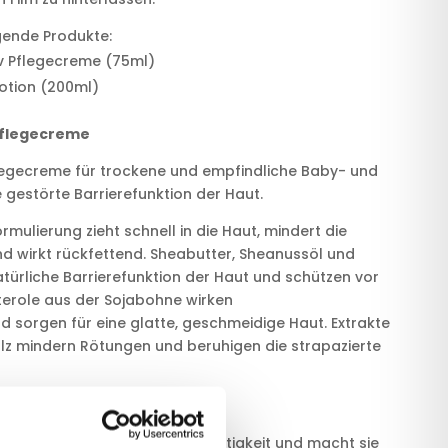
gende Produkte:
iv Pflegecreme (75ml)
otion (200ml)
Pflegecreme
flegecreme
für trockene und empfindliche Baby- und
e gestörte Barrierefunktion der Haut.
rmulierung zieht schnell in die Haut, mindert die
d wirkt rückfettend. Sheabutter, Sheanussöl und
türliche Barrierefunktion der Haut und schützen vor
erole aus der Sojabohne wirken
orgen für eine glatte, geschmeidige Haut. Extrakte
z mindern Rötungen und beruhigen die strapazierte
ion
der Haut langanhaltende Feuchtigkeit und macht sie