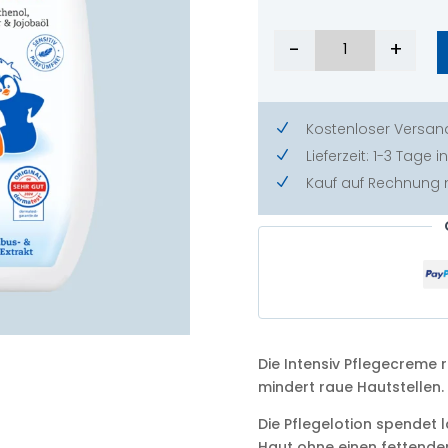
-
+
Bundle Pflegel
Kostenloser Versan
N
Lieferzeit: 1-3 Tage
N
Kauf auf Rechnung
N
Die Intensiv Pflegecreme 
mindert raue Hautstellen.
Die Pflegelotion spendet 
Haut ohne einen fettenden