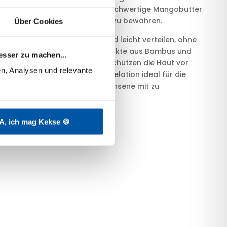
nthenol
, reines
Jojobaöl
und hochwertige Mangobutter
n, ihren natürlichen Schutzfilm zu bewahren.
Über Cookies
 lässt sie sich gut auftragen und leicht verteilen, ohne
interlassen. Die natürlichen Extrakte aus Bambus und
esser zu machen...
autberuhigende Wirkung und schützen die Haut vor
n, Analysen und relevante 
inflüssen. Damit ist die Pflegelotion ideal für die
inderhaut aber auch für Erwachsene mit zu
Haut geeignet.
ei und ohne Mikroplastik.
A, ich mag Kekse 🍪