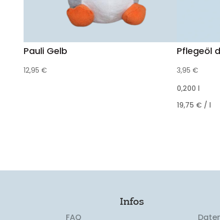
Pauli Gelb
Pflegeöl d
12,95
€
3,95
€
0,200
l
19,75
€
/
l
Infos
FAQ
Date