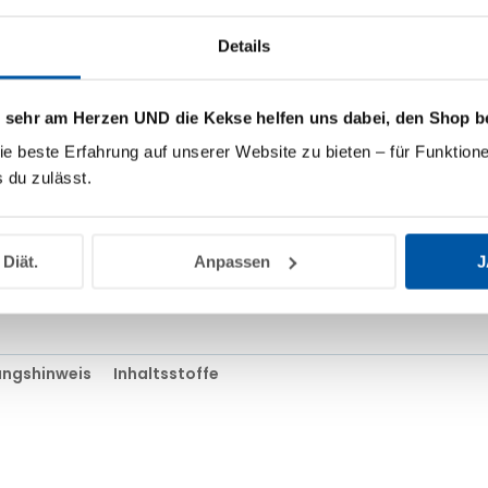
zart und geschmeidig.
Pa
unterstützen die Haut dari
Details
Dank ihrer leichten Textur
einen fettenden Film zu h
s sehr am Herzen UND die Kekse helfen uns dabei, den Shop b
grünem Tee haben eine h
ie beste Erfahrung auf unserer Website zu bieten – für Funktione
Austrocknung und äußeren E
 du zulässt.
empfindliche Baby- und K
Neurodermitis neigender 
Natürlich vegan, parfümfr
 Diät.
Anpassen
J
ngshinweis
Inhaltsstoffe