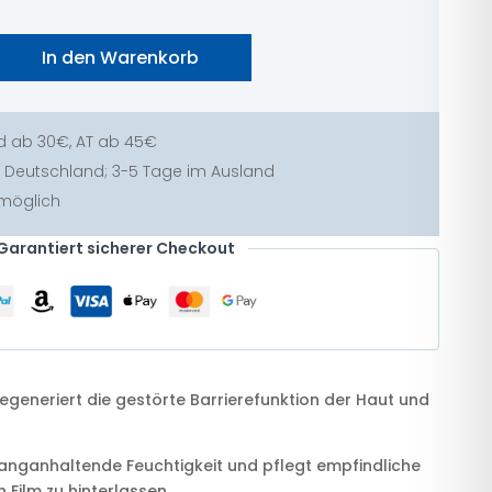
In den Warenkorb
otion + Intensiv Pflegecreme Menge
d ab 30€, AT ab 45€
 in Deutschland; 3-5 Tage im Ausland
 möglich
Garantiert sicherer Checkout
regeneriert die gestörte Barrierefunktion der Haut und
langanhaltende Feuchtigkeit und pflegt empfindliche
 Film zu hinterlassen.