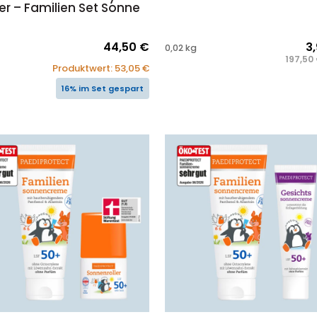
er – Familien Set Sonne
er
44,50
€
3
0,02
kg
197,50
Produktwert:
53,05
€
16% im Set gespart