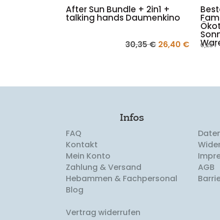
After Sun Bundle + 2in1 +
Best
talking hands Daumenkino
Fam
Ökot
Sonn
Ware
Ursprünglicher
Aktuell
30,35
€
26,40
€
0,25
l
Preis
Preis
war:
ist:
30,35 €
26,40 €
Infos
FAQ
Date
Kontakt
Wider
Mein Konto
Impr
Zahlung & Versand
AGB
Hebammen & Fachpersonal
Barrie
Blog
Vertrag widerrufen