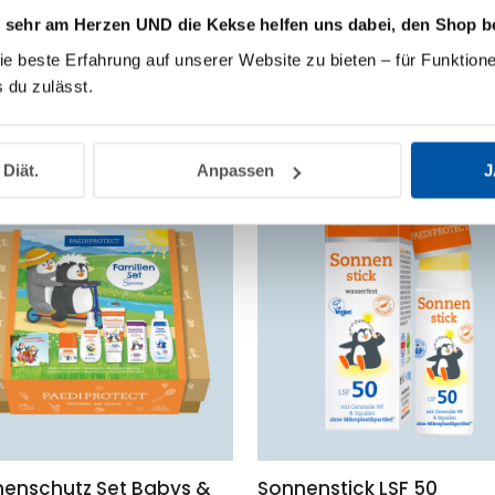
liensonnencreme LSF
Gesichtssonnencreme L
s sehr am Herzen UND die Kekse helfen uns dabei, den Shop b
Ökotest “sehr gut”
50+
ie beste Erfahrung auf unserer Website zu bieten – für Funktione
 du zulässt.
16,95
€
8
0,030
l
84,75
€
/
l
298,
 Diät.
Anpassen
J
enschutz Set Babys &
Sonnenstick LSF 50