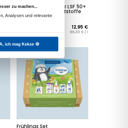
SF
Sonnenspray Kinder LSF 50+
esser zu machen...
sensitiv & ohne Duftstoffe
n, Analysen und relevante 
,95
€
12,95
€
0,150
l
33
€
/
l
86,33
€
/
l
A, ich mag Kekse 🍪
Frühlings Set