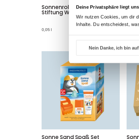
Sonnenroller LSF 50+
Fami
Deine Privatsphäre liegt un
Stiftung Warentest Note 1,8
50+ 
Wir nutzen Cookies, um dir d
Inhalte. Du entscheidest, was
7,50
€
0,05
l
0,2
l
150,00
€
/
l
Nein Danke, ich bin auf
Sonne Sand Spaß Set
Sonn