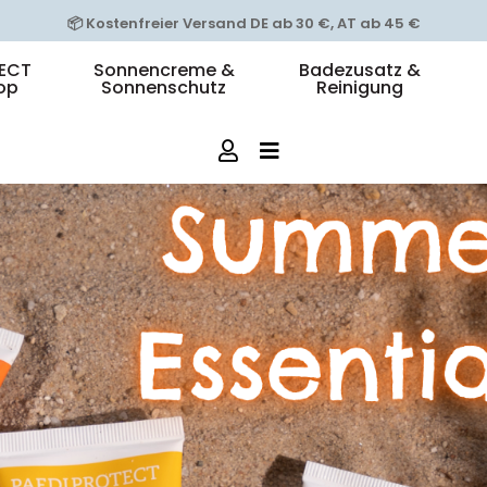
🚛 DHL-Lieferung: 1-3 Werktage
ECT
Sonnencreme &
Badezusatz &
op
Sonnenschutz
Reinigung