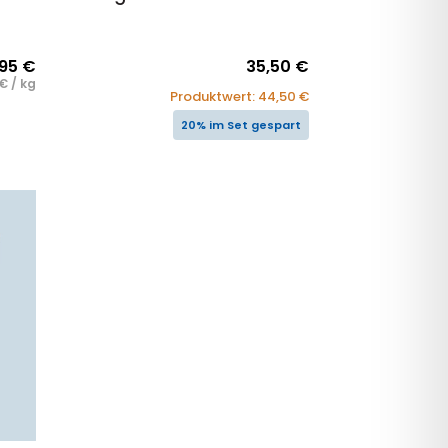
,95
€
35,50
€
€
/
kg
Produktwert:
44,50
€
20% im Set gespart