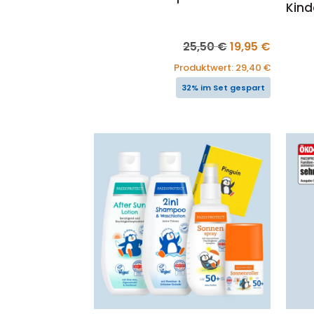
Kind
Ursprünglicher
Aktuell
25,50
€
19,95
€
Preis
Preis
Produktwert:
29,40
€
war:
ist:
32% im Set gespart
25,50 €
19,95 €.