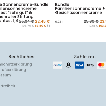
e Sonnencreme-Bundle:
Bundle
iliensonnencreme
Familiensonnencreme +
est “sehr gut” &
Gesichtssonnencreme
enroller Stiftung
ntest 1,8
er
Ursprünglicher
Aktueller
Urs
25,94
€
22,45
€
25,90
€
23
0,23
l
103,76
€
89,80
€
/
l
112,61
€
103,
Preis
Preis
Pre
war:
ist:
war
.
25,94 €
22,45 €.
25,
Rechtliches
Zahle mit
nschutzerklärung
rufserklärung
essum
rfreiheit