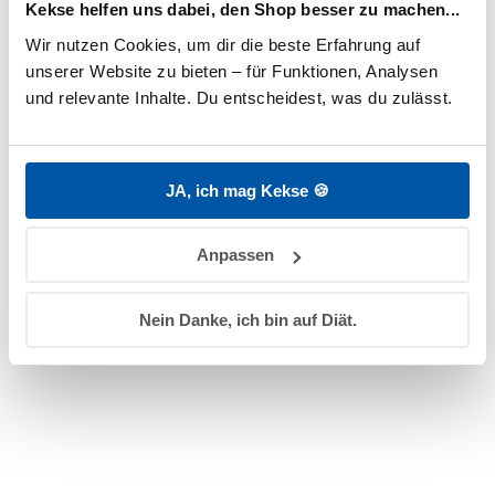
Kekse helfen uns dabei, den Shop besser zu machen...
können ebenfalls einen Einfluss auf die
Motivation deines Kindes haben. Ein
Wir nutzen Cookies, um dir die beste Erfahrung auf 
Töpfchen mit einem ansprechenden
unserer Website zu bieten – für Funktionen, Analysen 
Design oder in einer Farbe, die dein Kind
und relevante Inhalte. Du entscheidest, was du zulässt.
mag, kann die Motivation erhöhen. Wenn
das Töpfchen für dein Kind attraktiv
aussieht, wird es eher bereit sein, es zu
JA, ich mag Kekse 🍪
benutzen. Es kann daher hilfreich sein, dein
Kind in die Auswahl des Töpfchens
einzubeziehen, um sicherzustellen, dass es
Anpassen
sich damit identifizieren kann. So gibt es
Töpfchen und Kinderklo mit der liebsten
Nein Danke, ich bin auf Diät.
Serienfigur oder welche, die sogar Musik
abspielen.
Belohnungssysteme und
Motivationshilfen
Um den Übergang reibungslos zu
gestalten und die Motivation deines