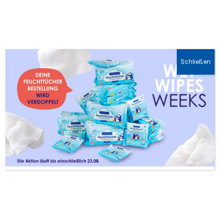
🚛 DHL-Lieferung: 1-3 Werktage
Schließen
Erfolgreiches Töpfchen-Training:
Home
Blog
Tipps und Tricks für den
Windelabschied
Windeln adieu: Mit diesen bewährten